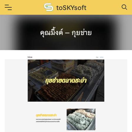
Skip
toSKYsoft
to
content
คุณมิ้งค์ – กุยช่าย