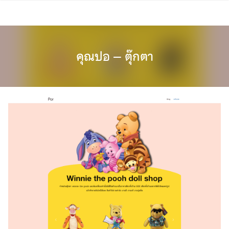
Skip
to
content
คุณปอ – ตุ๊กตา