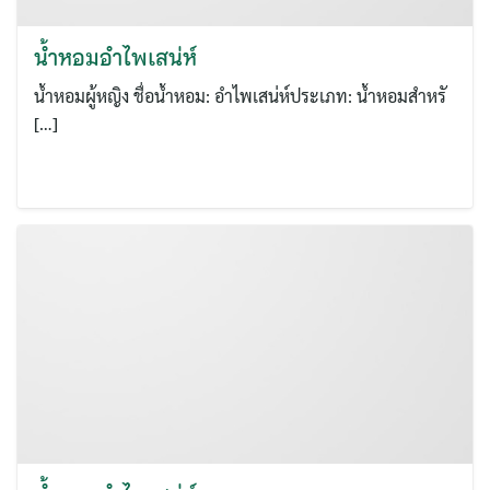
น้ำหอมอำไพเสน่ห์
น้ำหอมผู้หญิง ชื่อน้ำหอม: อำไพเสน่ห์ประเภท: น้ำหอมสำหรั
[…]