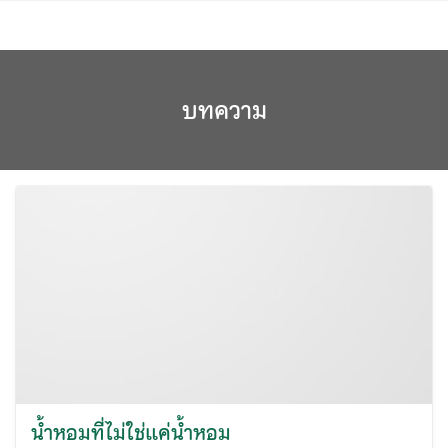
Skip
to
content
บทความ
น้ำหอมที่ไม่ใช่แค่น้ำหอม