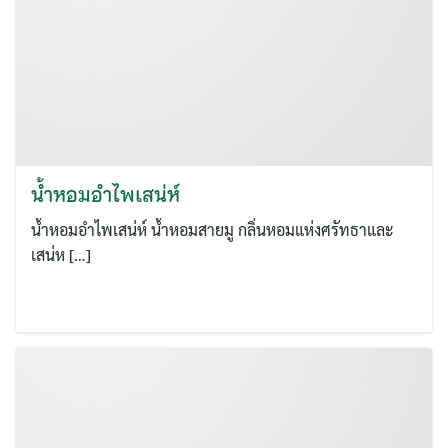
น้ำหอมอำไพเสน่ห์
น้ำหอมอำไพเสน่ห์ น้ำหอมสายมู กลิ่นหอมแห่งศรัทธาและ
เสน่ห […]