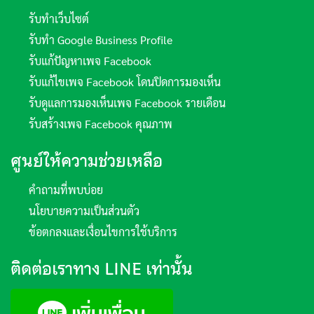
รับทำเว็บไซต์
รับทำ Google Business Profile
รับแก้ปัญหาเพจ Facebook
รับแก้ไขเพจ Facebook โดนปิดการมองเห็น
รับดูแลการมองเห็นเพจ Facebook รายเดือน
รับสร้างเพจ Facebook คุณภาพ
ศูนย์ให้ความช่วยเหลือ
คำถามที่พบบ่อย
นโยบายความเป็นส่วนตัว
ข้อตกลงและเงื่อนไขการใช้บริการ
ติดต่อเราทาง LINE เท่านั้น